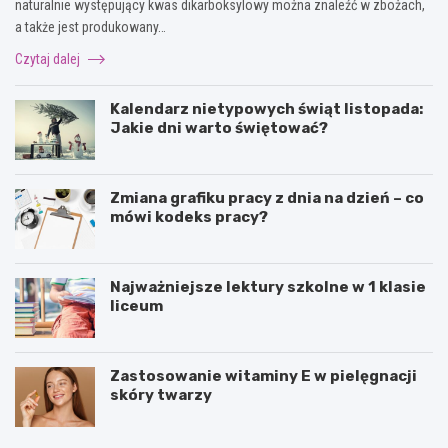
naturalnie występujący kwas dikarboksylowy można znaleźć w zbożach,
a także jest produkowany…
Czytaj dalej
Kalendarz nietypowych świąt listopada:
Jakie dni warto świętować?
Zmiana grafiku pracy z dnia na dzień – co
mówi kodeks pracy?
Najważniejsze lektury szkolne w 1 klasie
liceum
Zastosowanie witaminy E w pielęgnacji
skóry twarzy
P
P
u
o