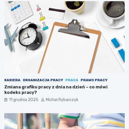
l
a
r
z
y
s
t
a
j
ą
s
i
ę
p
u
KARIERA
ORGANIZACJA PRACY
PRACA
PRAWO PRACY
z
Zmiana grafiku pracy z dnia na dzień – co mówi
z
kodeks pracy?
l
11 grudnia 2025
Michał Rybarczyk
a
m
i
a
r
t