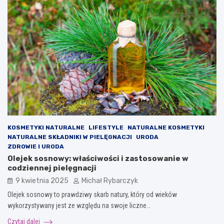
KOSMETYKI NATURALNE
LIFESTYLE
NATURALNE KOSMETYKI
NATURALNE SKŁADNIKI W PIELĘGNACJI
URODA
ZDROWIE I URODA
Olejek sosnowy: właściwości i zastosowanie w
codziennej pielęgnacji
9 kwietnia 2025
Michał Rybarczyk
Olejek sosnowy to prawdziwy skarb natury, który od wieków
wykorzystywany jest ze względu na swoje liczne…
Czytaj dalej