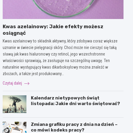
Kwas azelainowy: Jakie efekty możesz
osiągnąć
Kwas azelainowy to składnik aktywny, który zdobywa coraz większe
uznanie w świecie pielęgnacji skóry. Choć może nie cieszyć się taką
sławą jak kwas hialuronowy czy retinol, jego wszechstronne
właściwości sprawiają, że zasługuje na szczególną uwagę. Ten
naturalnie występujący kwas dikarboksylowy można znaleźć w
zbożach, a także jest produkowany…
Czytaj dalej
Kalendarz nietypowych świąt
listopada: Jakie dni warto świętować?
Zmiana grafiku pracy z dnia na dzień –
co mówi kodeks pracy?