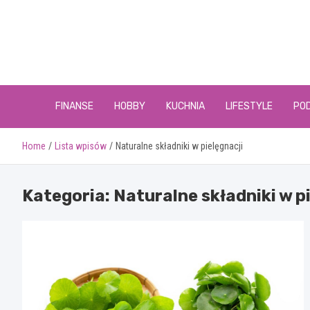
Skip
to
content
FINANSE
HOBBY
KUCHNIA
LIFESTYLE
PO
Home
Lista wpisów
Naturalne składniki w pielęgnacji
Kategoria:
Naturalne składniki w p