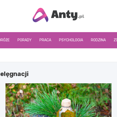
www.anty.pl
DRÓŻE
PORADY
PRACA
PSYCHOLOGIA
RODZINA
Z
ielęgnacji