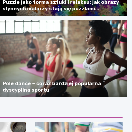
Puzzle jako forma sztuki i relaksu: jak obrazy
słynnych malarzy stają się puzzlami
artystycznymi
Pole dance – coraz bardziej popularna
dyscyplina sportu