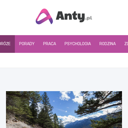
www.anty.pl
DRÓŻE
PORADY
PRACA
PSYCHOLOGIA
RODZINA
Z