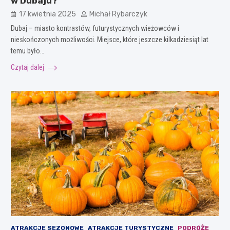
w Dubaju?
17 kwietnia 2025
Michał Rybarczyk
Dubaj – miasto kontrastów, futurystycznych wieżowców i
nieskończonych możliwości. Miejsce, które jeszcze kilkadziesiąt lat
temu było…
Czytaj dalej
ATRAKCJE SEZONOWE
ATRAKCJE TURYSTYCZNE
PODRÓŻE