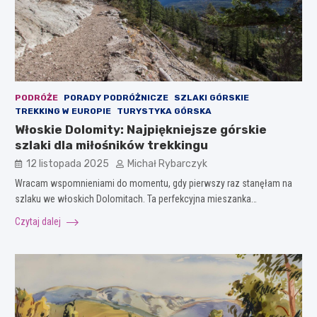
PODRÓŻE
PORADY PODRÓŻNICZE
SZLAKI GÓRSKIE
TREKKING W EUROPIE
TURYSTYKA GÓRSKA
Włoskie Dolomity: Najpiękniejsze górskie
szlaki dla miłośników trekkingu
12 listopada 2025
Michał Rybarczyk
Wracam wspomnieniami do momentu, gdy pierwszy raz stanęłam na
szlaku we włoskich Dolomitach. Ta perfekcyjna mieszanka…
Czytaj dalej