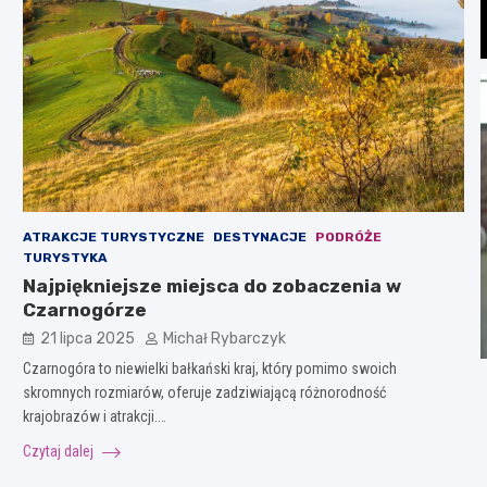
ATRAKCJE TURYSTYCZNE
DESTYNACJE
PODRÓŻE
TURYSTYKA
Najpiękniejsze miejsca do zobaczenia w
Czarnogórze
21 lipca 2025
Michał Rybarczyk
Czarnogóra to niewielki bałkański kraj, który pomimo swoich
skromnych rozmiarów, oferuje zadziwiającą różnorodność
krajobrazów i atrakcji.…
Czytaj dalej