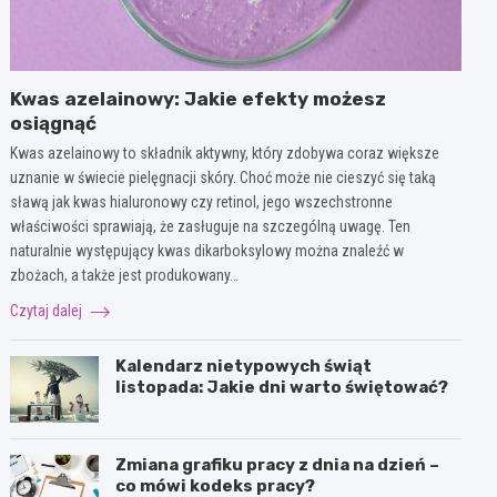
Kwas azelainowy: Jakie efekty możesz
osiągnąć
Kwas azelainowy to składnik aktywny, który zdobywa coraz większe
uznanie w świecie pielęgnacji skóry. Choć może nie cieszyć się taką
sławą jak kwas hialuronowy czy retinol, jego wszechstronne
właściwości sprawiają, że zasługuje na szczególną uwagę. Ten
naturalnie występujący kwas dikarboksylowy można znaleźć w
zbożach, a także jest produkowany…
Czytaj dalej
Kalendarz nietypowych świąt
listopada: Jakie dni warto świętować?
Zmiana grafiku pracy z dnia na dzień –
co mówi kodeks pracy?