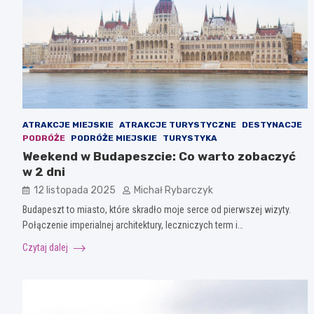
ATRAKCJE MIEJSKIE
ATRAKCJE TURYSTYCZNE
DESTYNACJE
PODRÓŻE
PODRÓŻE MIEJSKIE
TURYSTYKA
Weekend w Budapeszcie: Co warto zobaczyć
w 2 dni
12 listopada 2025
Michał Rybarczyk
Budapeszt to miasto, które skradło moje serce od pierwszej wizyty.
Połączenie imperialnej architektury, leczniczych term i…
Czytaj dalej