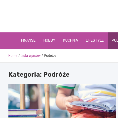
Skip
to
content
FINANSE
HOBBY
KUCHNIA
LIFESTYLE
PO
Home
Lista wpisów
Podróże
Kategoria:
Podróże