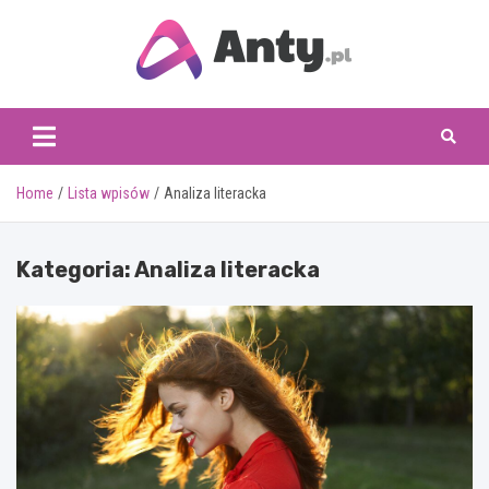
Skip
to
content
www.anty.pl
Home
Lista wpisów
Analiza literacka
Kategoria:
Analiza literacka