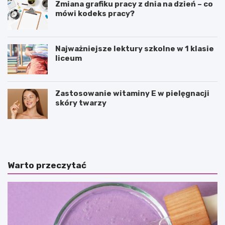
Zmiana grafiku pracy z dnia na dzień – co
mówi kodeks pracy?
Najważniejsze lektury szkolne w 1 klasie
liceum
Zastosowanie witaminy E w pielęgnacji
skóry twarzy
P
P
u
o
z
l
z
e
l
d
Warto przeczytać
e
a
j
n
a
c
k
e
o
–
f
c
o
o