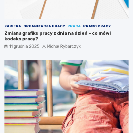
s
i
ę
p
u
KARIERA
ORGANIZACJA PRACY
PRACA
PRAWO PRACY
z
Zmiana grafiku pracy z dnia na dzień – co mówi
z
kodeks pracy?
l
11 grudnia 2025
Michał Rybarczyk
a
m
i
a
r
t
y
s
t
y
c
z
n
y
m
i