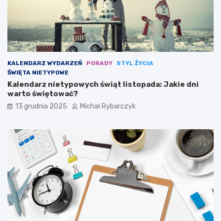
r
c
a
y
z
p
y
l
s
i
ł
n
y
a
KALENDARZ WYDARZEŃ
PORADY
STYL ŻYCIA
n
s
ŚWIĘTA NIETYPOWE
n
p
Kalendarz nietypowych świąt listopada: Jakie dni
y
o
warto świętować?
c
r
h
t
13 grudnia 2025
Michał Rybarczyk
m
u
a
l
a
r
z
y
s
t
a
j
ą