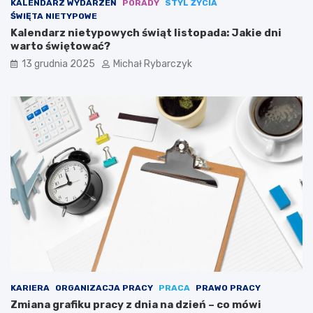
KALENDARZ WYDARZEŃ
PORADY
STYL ŻYCIA
n
s
ŚWIĘTA NIETYPOWE
n
p
Kalendarz nietypowych świąt listopada: Jakie dni
y
o
warto świętować?
c
r
h
t
13 grudnia 2025
Michał Rybarczyk
m
u
a
l
a
r
z
y
s
t
a
j
ą
s
i
ę
p
u
KARIERA
ORGANIZACJA PRACY
PRACA
PRAWO PRACY
z
Zmiana grafiku pracy z dnia na dzień – co mówi