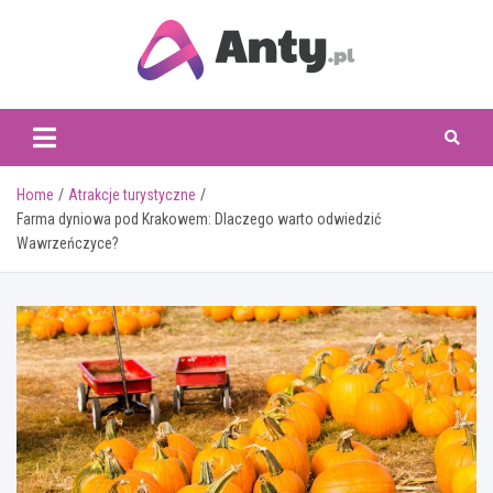
Skip
to
content
www.anty.pl
Home
Atrakcje turystyczne
Farma dyniowa pod Krakowem: Dlaczego warto odwiedzić
Wawrzeńczyce?