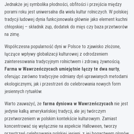
Jednakże jej symbolika płodności, obfitości i przejścia między
porami roku jest uniwersalna dla wielu kultur rolniczych. W polskiej
tradycji ludowej dynia funkcjonowała głównie jako element kuchni
chłopskiej – składnik zup, dodatek do mięs czy baza przetworów
na zimę.
Współczesna popularność dyni w Polsce to zjawisko złożone,
łączące wpływy globalizacji kulturowej z odrodzeniem
zainteresowania tradycyjnym rolnictwem i zdrową żywnością.
Farma w Wawrzeńczycach umiejętnie łączy te dwa nurty
,
oferując zarówno tradycyjne odmiany dyń uprawianych metodami
ekologicznymi, jak i przestrzeń do celebrowania nowych form
jesiennych rytuałów.
Warto zauważyć, że
farma dyniowa w Wawrzeńczycach
nie jest
jedynie kalką amerykańskiej tradycji, ale jej twórczym
przetworzeniem w polskim kontekście kulturowym. Zamiast
koncentrować się wyłącznie na aspekcie Halloween, tworzy
przestrzeń celebrowania polskiej jesieni, z jej bogactwem plonów