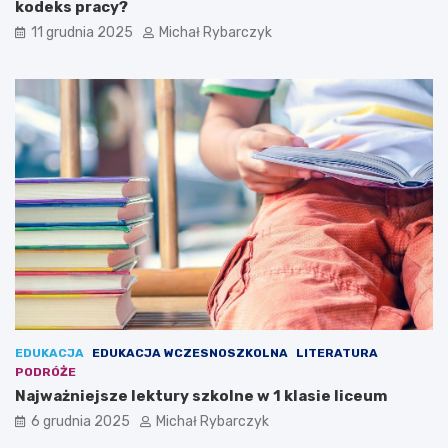
z
kodeks pracy?
l
11 grudnia 2025
Michał Rybarczyk
a
m
i
a
r
t
y
s
t
y
c
z
n
y
m
i
EDUKACJA
EDUKACJA WCZESNOSZKOLNA
LITERATURA
PODRÓŻE
Najważniejsze lektury szkolne w 1 klasie liceum
6 grudnia 2025
Michał Rybarczyk