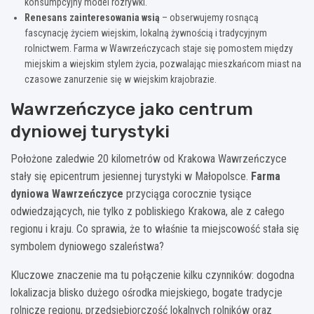
konsumpcyjny model rozrywki.
Renesans zainteresowania wsią
– obserwujemy rosnącą
fascynację życiem wiejskim, lokalną żywnością i tradycyjnym
rolnictwem. Farma w Wawrzeńczycach staje się pomostem między
miejskim a wiejskim stylem życia, pozwalając mieszkańcom miast na
czasowe zanurzenie się w wiejskim krajobrazie.
Wawrzeńczyce jako centrum
dyniowej turystyki
Położone zaledwie 20 kilometrów od Krakowa Wawrzeńczyce
stały się epicentrum jesiennej turystyki w Małopolsce.
Farma
dyniowa Wawrzeńczyce
przyciąga corocznie tysiące
odwiedzających, nie tylko z pobliskiego Krakowa, ale z całego
regionu i kraju. Co sprawia, że to właśnie ta miejscowość stała się
symbolem dyniowego szaleństwa?
Kluczowe znaczenie ma tu połączenie kilku czynników: dogodna
lokalizacja blisko dużego ośrodka miejskiego, bogate tradycje
rolnicze regionu, przedsiębiorczość lokalnych rolników oraz