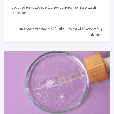
Nawigacja
Sopot co warto zobaczyć: przewodnik po najciekawszych
wpisu
atrakcjach
Kreatywne zabawki dla 10-latka – jak rozwijać wyobraźnię
dziecka