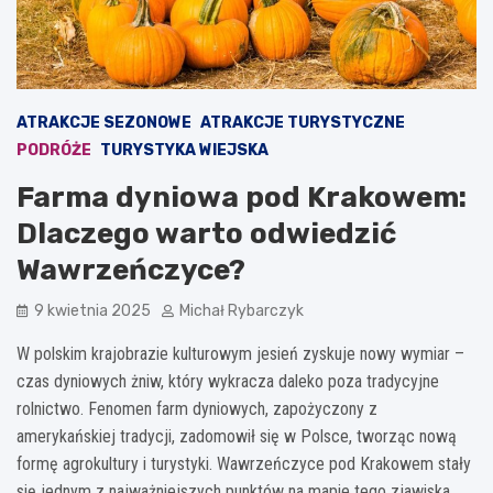
ATRAKCJE SEZONOWE
ATRAKCJE TURYSTYCZNE
PODRÓŻE
TURYSTYKA WIEJSKA
Farma dyniowa pod Krakowem:
Dlaczego warto odwiedzić
Wawrzeńczyce?
9 kwietnia 2025
Michał Rybarczyk
W polskim krajobrazie kulturowym jesień zyskuje nowy wymiar –
czas dyniowych żniw, który wykracza daleko poza tradycyjne
rolnictwo. Fenomen farm dyniowych, zapożyczony z
amerykańskiej tradycji, zadomowił się w Polsce, tworząc nową
formę agrokultury i turystyki. Wawrzeńczyce pod Krakowem stały
się jednym z najważniejszych punktów na mapie tego zjawiska,