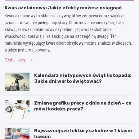
Kwas azelainowy: Jakie efekty możesz osiągnąć
Kwas azelainowy to składnik aktywny, który zdobywa coraz większe
uznanie w świecie pielęgnacji skóry. Choć może nie cieszyć się taką
sławą jak kwas hialuronowy czy retinol, jego wszechstronne
właściwości sprawiają, że zasługuje na szczególną uwagę. Ten
naturalnie występujący kwas dikarboksylowy można znaleźć w zbożach,
a także jest produkowany…
Czytaj dalej
Kalendarz nietypowych świąt listopada:
Jakie dni warto świętować?
Zmiana grafiku pracy z dnia na dzień – co
mówi kodeks pracy?
Najważniejsze lektury szkolne w 1 klasie
liceum