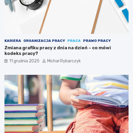
a
j
ą
s
i
ę
p
u
KARIERA
ORGANIZACJA PRACY
PRACA
PRAWO PRACY
z
Zmiana grafiku pracy z dnia na dzień – co mówi
z
kodeks pracy?
l
11 grudnia 2025
Michał Rybarczyk
a
m
i
a
r
t
y
s
t
y
c
z
n