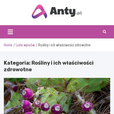
Skip
to
content
www.anty.pl
Home
Lista wpisów
Rośliny i ich właściwości zdrowotne
Kategoria:
Rośliny i ich właściwości
zdrowotne