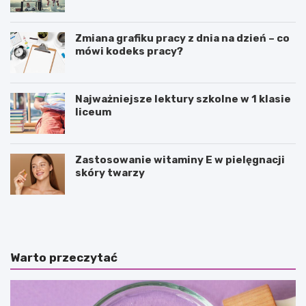
Zmiana grafiku pracy z dnia na dzień – co
mówi kodeks pracy?
Najważniejsze lektury szkolne w 1 klasie
liceum
Zastosowanie witaminy E w pielęgnacji
skóry twarzy
P
P
u
o
z
l
z
e
l
d
Warto przeczytać
e
a
j
n
a
c
k
e