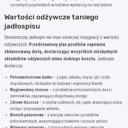
szczelnych pojemnikach w lodówce wystarczą na cały tydzień
Wartości odżywcze taniego
jadłospisu
Ekonomiczny jadłospis nie musi oznaczać rezygnacji z wartości
odżywczych.
Przedstawiony plan posiłków zapewnia
zbilansowaną dietę, dostarczając wszystkich niezbędnych
składników odżywczych mimo niskiego kosztu.
Jadłospis
dostarcza:
Pełnowartościowe białko
– z jajek, nabiału, mięsa, ryb i roślin
strączkowych, niezbędne do budowy i regeneracji tkanek
Węglowodany złożone
– z produktów pełnoziarnistych, kasz i
ziemniaków, zapewniające długotrwałą energię
Zdrowe tłuszcze
– z olejów roślinnych, ryb i jajek, wspierające pracę
mózgu i przyswajanie witamin
Błonnik pokarmowy
– z warzyw, owoców i produktów
pełnoziarnistych, wspomagający trawienie i uczucie sytości
Witaminy i minerały
– z różnorodnych warzyw i owoców,