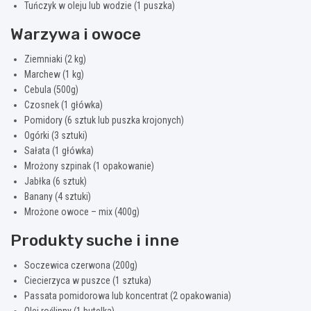
Tuńczyk w oleju lub wodzie (1 puszka)
Warzywa i owoce
Ziemniaki (2 kg)
Marchew (1 kg)
Cebula (500g)
Czosnek (1 główka)
Pomidory (6 sztuk lub puszka krojonych)
Ogórki (3 sztuki)
Sałata (1 główka)
Mrożony szpinak (1 opakowanie)
Jabłka (6 sztuk)
Banany (4 sztuki)
Mrożone owoce – mix (400g)
Produkty suche i inne
Soczewica czerwona (200g)
Ciecierzyca w puszce (1 sztuka)
Passata pomidorowa lub koncentrat (2 opakowania)
Olej roślinny (1 butelka)