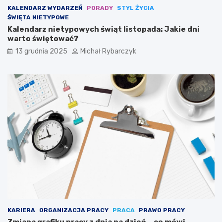
y
a
KALENDARZ WYDARZEŃ
PORADY
STYL ŻYCIA
n
s
ŚWIĘTA NIETYPOWE
n
p
Kalendarz nietypowych świąt listopada: Jakie dni
y
o
warto świętować?
c
r
h
t
13 grudnia 2025
Michał Rybarczyk
m
u
a
l
a
r
z
y
s
t
a
j
ą
s
i
ę
p
u
KARIERA
ORGANIZACJA PRACY
PRACA
PRAWO PRACY
z
Zmiana grafiku pracy z dnia na dzień – co mówi