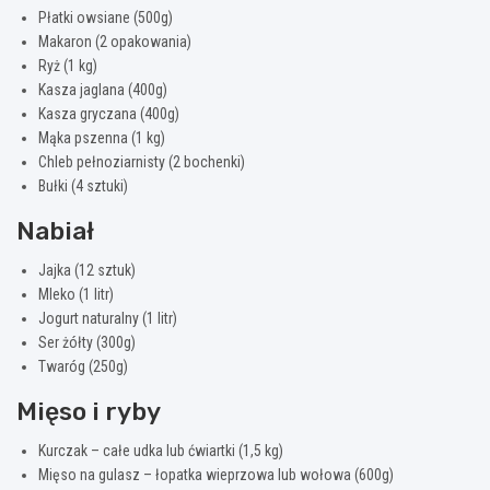
Płatki owsiane (500g)
Makaron (2 opakowania)
Ryż (1 kg)
Kasza jaglana (400g)
Kasza gryczana (400g)
Mąka pszenna (1 kg)
Chleb pełnoziarnisty (2 bochenki)
Bułki (4 sztuki)
Nabiał
Jajka (12 sztuk)
Mleko (1 litr)
Jogurt naturalny (1 litr)
Ser żółty (300g)
Twaróg (250g)
Mięso i ryby
Kurczak – całe udka lub ćwiartki (1,5 kg)
Mięso na gulasz – łopatka wieprzowa lub wołowa (600g)