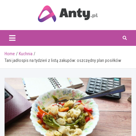
Skip
to
content
www.anty.pl
Home
Kuchnia
Tani jadłospis na tydzień z listą zakupów: oszczędny plan posiłków