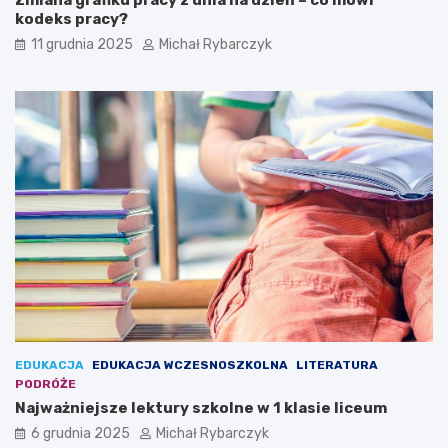
z
kodeks pracy?
l
11 grudnia 2025
Michał Rybarczyk
a
m
i
a
r
t
y
s
t
y
c
z
n
y
m
i
EDUKACJA
EDUKACJA WCZESNOSZKOLNA
LITERATURA
PODRÓŻE
Najważniejsze lektury szkolne w 1 klasie liceum
6 grudnia 2025
Michał Rybarczyk