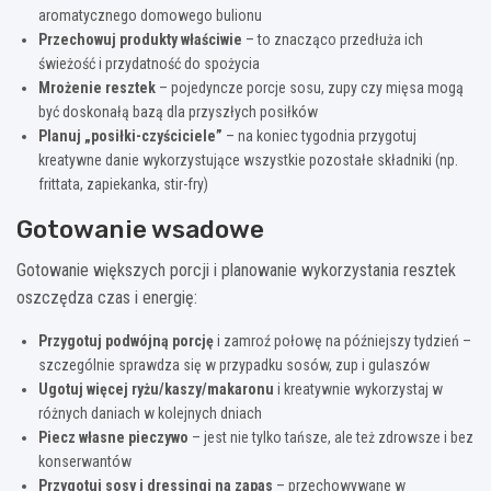
aromatycznego domowego bulionu
Przechowuj produkty właściwie
– to znacząco przedłuża ich
świeżość i przydatność do spożycia
Mrożenie resztek
– pojedyncze porcje sosu, zupy czy mięsa mogą
być doskonałą bazą dla przyszłych posiłków
Planuj „posiłki-czyściciele”
– na koniec tygodnia przygotuj
kreatywne danie wykorzystujące wszystkie pozostałe składniki (np.
frittata, zapiekanka, stir-fry)
Gotowanie wsadowe
Gotowanie większych porcji i planowanie wykorzystania resztek
oszczędza czas i energię:
Przygotuj podwójną porcję
i zamroź połowę na późniejszy tydzień –
szczególnie sprawdza się w przypadku sosów, zup i gulaszów
Ugotuj więcej ryżu/kaszy/makaronu
i kreatywnie wykorzystaj w
różnych daniach w kolejnych dniach
Piecz własne pieczywo
– jest nie tylko tańsze, ale też zdrowsze i bez
konserwantów
Przygotuj sosy i dressingi na zapas
– przechowywane w