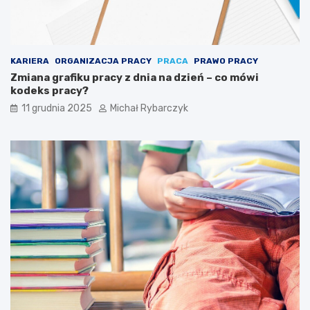
s
i
ę
p
u
KARIERA
ORGANIZACJA PRACY
PRACA
PRAWO PRACY
z
Zmiana grafiku pracy z dnia na dzień – co mówi
z
kodeks pracy?
l
11 grudnia 2025
Michał Rybarczyk
a
m
i
a
r
t
y
s
t
y
c
z
n
y
m
i