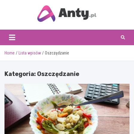
Skip
to
content
www.anty.pl
Home
Lista wpisów
Oszczędzanie
Kategoria:
Oszczędzanie