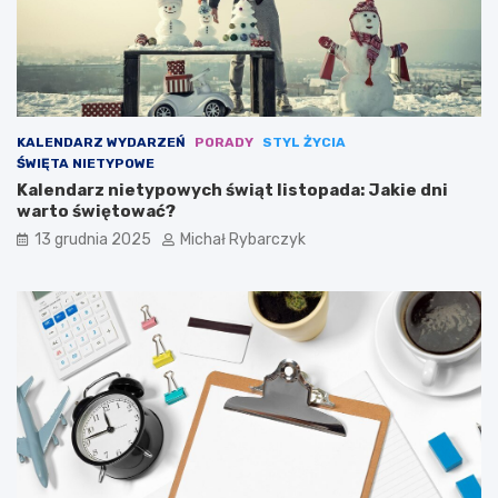
r
c
a
y
z
p
y
l
s
i
ł
n
y
a
KALENDARZ WYDARZEŃ
PORADY
STYL ŻYCIA
n
s
ŚWIĘTA NIETYPOWE
n
p
Kalendarz nietypowych świąt listopada: Jakie dni
y
o
warto świętować?
c
r
h
t
13 grudnia 2025
Michał Rybarczyk
m
u
a
l
a
r
z
y
s
t
a
j
ą