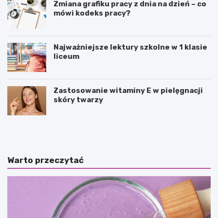
Zmiana grafiku pracy z dnia na dzień – co
mówi kodeks pracy?
Najważniejsze lektury szkolne w 1 klasie
liceum
Zastosowanie witaminy E w pielęgnacji
skóry twarzy
P
P
u
o
z
l
z
e
l
d
Warto przeczytać
e
a
j
n
a
c
k
e
o
–
f
c
o
o