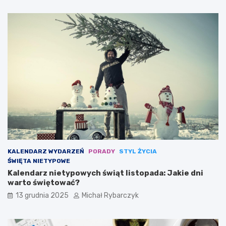
k
u
s
l
u
a
:
r
j
n
a
a
k
d
o
y
b
s
r
c
a
y
z
p
y
l
s
i
ł
n
y
a
KALENDARZ WYDARZEŃ
PORADY
STYL ŻYCIA
n
s
ŚWIĘTA NIETYPOWE
n
p
Kalendarz nietypowych świąt listopada: Jakie dni
y
o
warto świętować?
c
r
h
t
13 grudnia 2025
Michał Rybarczyk
m
u
a
l