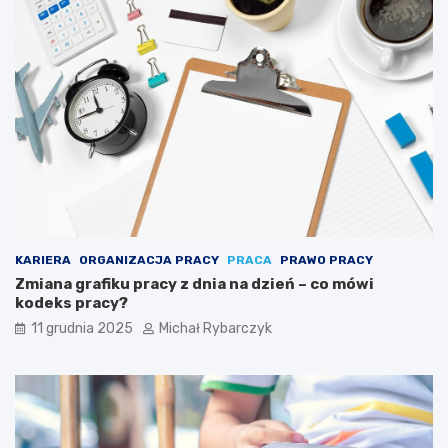
a
r
z
y
s
t
a
j
ą
s
i
ę
p
u
KARIERA
ORGANIZACJA PRACY
PRACA
PRAWO PRACY
z
Zmiana grafiku pracy z dnia na dzień – co mówi
z
kodeks pracy?
l
11 grudnia 2025
Michał Rybarczyk
a
m
i
a
r
t