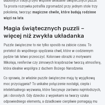
ulubionych tradycji było wspólne układanie świątecznych puzzli.
Ta prosta rozrywka potrafiła zgromadzić przy jednym stole trzy
pokolenia, tworząc
magiczne chwile, które budują rodzinne
więzi na lata
.
Magia świątecznych puzzli –
więcej niż zwykła układanka
Puzzle świąteczne to nie tylko sposób na zabicie czasu. To
pretekst do wspólnego spędzania chwil, które w codziennym
pędzie tak łatwo przeoczyć. Kolorowe obrazki z motywami
Mikołaja, reniferów czy zimowych krajobrazów tworzą atmosferę,
która idealnie współgra z duchem Bożego Narodzenia.
Co sprawia, że właśnie puzzle świąteczne mają tę wyjątkową
moc przyciągania? To unikalne połączenie nostalgii, ciepła i
intelektualnego wyzwania, które fascynuje zarówno najmłodszych,
jak i dorosłych. Gdy dziecko z wypiekami na twarzy szuka
odpowiedniego elementu, a dziadkowie cierpliwie pomagają mu