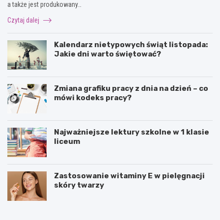
a także jest produkowany…
Czytaj dalej
Kalendarz nietypowych świąt listopada:
Jakie dni warto świętować?
Zmiana grafiku pracy z dnia na dzień – co
mówi kodeks pracy?
Najważniejsze lektury szkolne w 1 klasie
liceum
Zastosowanie witaminy E w pielęgnacji
skóry twarzy
P
P
u
o
z
l