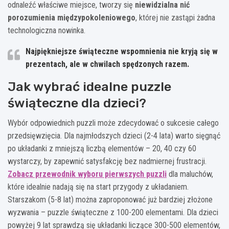
odnaleźć właściwe miejsce, tworzy się
niewidzialna nić
porozumienia międzypokoleniowego
, której nie zastąpi żadna
technologiczna nowinka.
Najpiękniejsze świąteczne wspomnienia nie kryją się w
prezentach, ale w chwilach spędzonych razem.
Jak wybrać idealne puzzle
świąteczne dla dzieci?
Wybór odpowiednich puzzli może zdecydować o sukcesie całego
przedsięwzięcia. Dla najmłodszych dzieci (2-4 lata) warto sięgnąć
po układanki z mniejszą liczbą elementów – 20, 40 czy 60
wystarczy, by zapewnić satysfakcję bez nadmiernej frustracji.
Zobacz przewodnik wyboru pierwszych puzzli
dla maluchów,
które idealnie nadają się na start przygody z układaniem.
Starszakom (5-8 lat) można zaproponować już bardziej złożone
wyzwania – puzzle świąteczne z 100-200 elementami. Dla dzieci
powyżej 9 lat sprawdzą się układanki liczące 300-500 elementów,