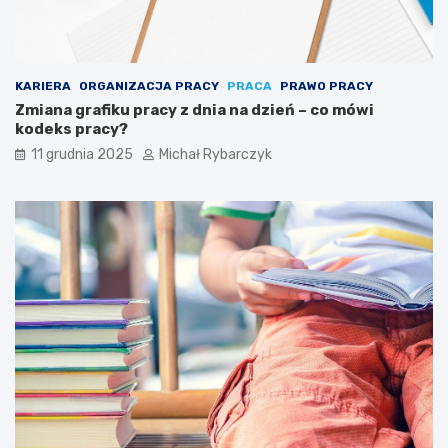
s
i
ę
p
u
KARIERA
ORGANIZACJA PRACY
PRACA
PRAWO PRACY
z
Zmiana grafiku pracy z dnia na dzień – co mówi
z
kodeks pracy?
l
11 grudnia 2025
Michał Rybarczyk
a
m
i
a
r
t
y
s
t
y
c
z
n
y
m
i