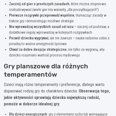
Zacznij od gier o prostszych zasadach
, które można stopniowo
rozbudowywać (wiele gier ma warianty „dla początkujących”)
Pierwsze rozgrywki przeprowadź wspólnie
, tłumacząc zasady w
trakcie gry i demonstrując możliwe strategie
Nie wprowadzaj wszystkich zasad od razu
– zacznij od podstaw, a
dodatkowe reguły wprowadzaj w kolejnych rozgrywkach
Pozwól dziecku wygrywać
, ale nie zawsze – nauka radzenia sobie z
porażką to ważna umiejętność życiowa
Chwal za dobre decyzje strategiczne
, nie tylko za wygraną, aby
dziecko rozumiało wartość procesu myślowego
Gry planszowe dla różnych
temperamentów
Dzieci mają różne temperamenty i preferencje, dlatego warto
dopasować rodzaj gry do charakteru dziecka.
Obserwacja tego,
jakie aktywności sprawiają dziecku największą radość,
pomoże w doborze idealnej gry
.
Dla dzieci energicznych
: gry z elementami ruchu lub wymagające