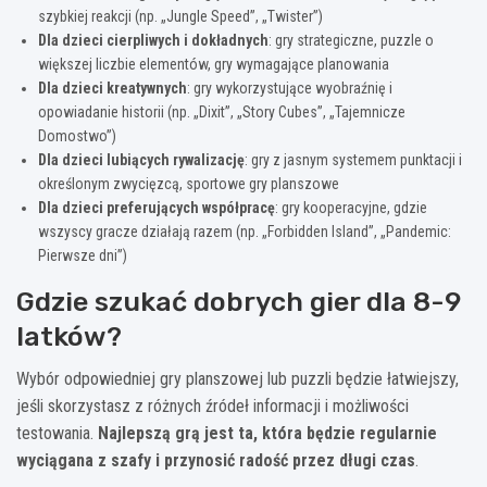
szybkiej reakcji (np. „Jungle Speed”, „Twister”)
Dla dzieci cierpliwych i dokładnych
: gry strategiczne, puzzle o
większej liczbie elementów, gry wymagające planowania
Dla dzieci kreatywnych
: gry wykorzystujące wyobraźnię i
opowiadanie historii (np. „Dixit”, „Story Cubes”, „Tajemnicze
Domostwo”)
Dla dzieci lubiących rywalizację
: gry z jasnym systemem punktacji i
określonym zwycięzcą, sportowe gry planszowe
Dla dzieci preferujących współpracę
: gry kooperacyjne, gdzie
wszyscy gracze działają razem (np. „Forbidden Island”, „Pandemic:
Pierwsze dni”)
Gdzie szukać dobrych gier dla 8-9
latków?
Wybór odpowiedniej gry planszowej lub puzzli będzie łatwiejszy,
jeśli skorzystasz z różnych źródeł informacji i możliwości
testowania.
Najlepszą grą jest ta, która będzie regularnie
wyciągana z szafy i przynosić radość przez długi czas
.