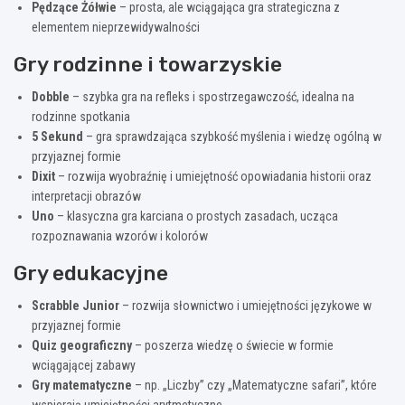
Pędzące Żółwie
– prosta, ale wciągająca gra strategiczna z
elementem nieprzewidywalności
Gry rodzinne i towarzyskie
Dobble
– szybka gra na refleks i spostrzegawczość, idealna na
rodzinne spotkania
5 Sekund
– gra sprawdzająca szybkość myślenia i wiedzę ogólną w
przyjaznej formie
Dixit
– rozwija wyobraźnię i umiejętność opowiadania historii oraz
interpretacji obrazów
Uno
– klasyczna gra karciana o prostych zasadach, ucząca
rozpoznawania wzorów i kolorów
Gry edukacyjne
Scrabble Junior
– rozwija słownictwo i umiejętności językowe w
przyjaznej formie
Quiz geograficzny
– poszerza wiedzę o świecie w formie
wciągającej zabawy
Gry matematyczne
– np. „Liczby” czy „Matematyczne safari”, które
wspierają umiejętności arytmetyczne