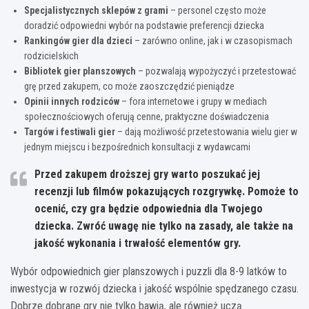
Specjalistycznych sklepów z grami
– personel często może
doradzić odpowiedni wybór na podstawie preferencji dziecka
Rankingów gier dla dzieci
– zarówno online, jak i w czasopismach
rodzicielskich
Bibliotek gier planszowych
– pozwalają wypożyczyć i przetestować
grę przed zakupem, co może zaoszczędzić pieniądze
Opinii innych rodziców
– fora internetowe i grupy w mediach
społecznościowych oferują cenne, praktyczne doświadczenia
Targów i festiwali gier
– dają możliwość przetestowania wielu gier w
jednym miejscu i bezpośrednich konsultacji z wydawcami
Przed zakupem droższej gry warto poszukać jej
recenzji lub filmów pokazujących rozgrywkę. Pomoże to
ocenić, czy gra będzie odpowiednia dla Twojego
dziecka. Zwróć uwagę nie tylko na zasady, ale także na
jakość wykonania i trwałość elementów gry.
Wybór odpowiednich gier planszowych i puzzli dla 8-9 latków to
inwestycja w rozwój dziecka i jakość wspólnie spędzanego czasu.
Dobrze dobrane gry nie tylko bawią, ale również uczą