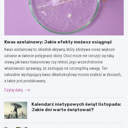
Kwas azelainowy: Jakie efekty możesz osiągnąć
Kwas azelainowy to składnik aktywny, który zdobywa coraz większe
uznanie w świecie pielęgnacji skóry. Choć może nie cieszyć się taką
sławą jak kwas hialuronowy czy retinol, jego wszechstronne
właściwości sprawiają, że zasługuje na szczególną uwagę. Ten
naturalnie występujący kwas dikarboksylowy można znaleźć w zbożach,
a także jest produkowany…
Czytaj dalej
Kalendarz nietypowych świąt listopada:
Jakie dni warto świętować?