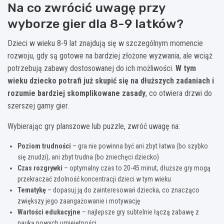
Na co zwrócić uwagę przy
wyborze gier dla 8-9 latków?
Dzieci w wieku 8-9 lat znajdują się w szczególnym momencie
rozwoju, gdy są gotowe na bardziej złożone wyzwania, ale wciąż
potrzebują zabawy dostosowanej do ich możliwości.
W tym
wieku dziecko potrafi już skupić się na dłuższych zadaniach i
rozumie bardziej skomplikowane zasady
, co otwiera drzwi do
szerszej gamy gier.
Wybierając gry planszowe lub puzzle, zwróć uwagę na:
Poziom trudności
– gra nie powinna być ani zbyt łatwa (bo szybko
się znudzi), ani zbyt trudna (bo zniechęci dziecko)
Czas rozgrywki
– optymalny czas to 20-45 minut, dłuższe gry mogą
przekraczać zdolność koncentracji dzieci w tym wieku
Tematykę
– dopasuj ją do zainteresowań dziecka, co znacząco
zwiększy jego zaangażowanie i motywację
Wartości edukacyjne
– najlepsze gry subtelnie łączą zabawę z
nauką nowych umiejętności