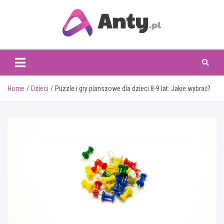
Skip
to
content
www.anty.pl
Home
Dzieci
Puzzle i gry planszowe dla dzieci 8-9 lat: Jakie wybrać?