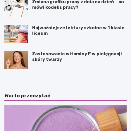
Zmiana grafiku pracy z dnia na dzień – co
mówi kodeks pracy?
Najważniejsze lektury szkolne w 1 klasie
liceum
Zastosowanie witaminy E w pielęgnacji
skóry twarzy
P
P
u
o
z
l
z
e
l
d
Warto przeczytać
e
a
j
n
a
c
k
e
o
–
f
c
o
o