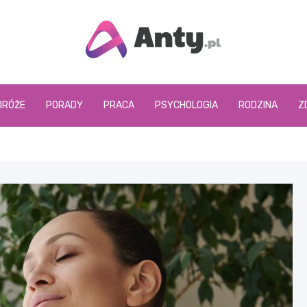
www.anty.pl
DRÓŻE
PORADY
PRACA
PSYCHOLOGIA
RODZINA
Z