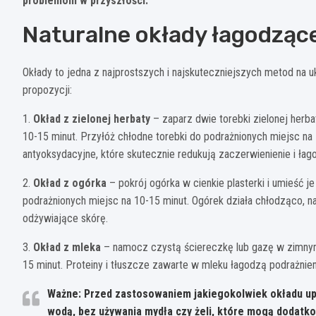
problemom w przyszłości.
Naturalne okłady łagodząc
Okłady to jedna z najprostszych i najskuteczniejszych metod na u
propozycji:
1.
Okład z zielonej herbaty
– zaparz dwie torebki zielonej herba
10-15 minut. Przyłóż chłodne torebki do podrażnionych miejsc na 
antyoksydacyjne, które skutecznie redukują zaczerwienienie i łag
2.
Okład z ogórka
– pokrój ogórka w cienkie plasterki i umieść j
podrażnionych miejsc na 10-15 minut. Ogórek działa chłodząco, na
odżywiające skórę.
3.
Okład z mleka
– namocz czystą ściereczkę lub gazę w zimnym m
15 minut. Proteiny i tłuszcze zawarte w mleku łagodzą podrażnienia
Ważne: Przed zastosowaniem jakiegokolwiek okładu upewn
wodą, bez używania mydła czy żeli, które mogą dodatko