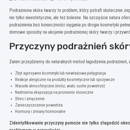
Podrażniona skóra twarzy to problem, który potrafi skutecznie z
nie tylko nieestetyczne, ale też bolesne. Na szczęście natura of
podrażnienia bez konieczności sięgania po drogie kosmetyki peł
domowe sposoby na ukojenie podrażnionej skóry twarzy i przywr
Przyczyny podrażnień skór
Zanim przejdziemy do naturalnych metod łagodzenia podrażnień,
Zbyt agresywne kosmetyki lub niewłaściwa pielęgnacja
Reakcje alergiczne na produkty kosmetyczne lub spożywcze
Warunki atmosferyczne (mróz, wiatr, suche powietrze)
Nadmierna ekspozycja na promienie słoneczne
Stres i zmęczenie
Zanieczyszczenie powietrza
Hormony i zmiany hormonalne
Zidentyfikowanie przyczyny pomoże nie tylko złagodzić obe