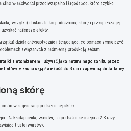
a silne właściwości przeciwzapalne i łagodzące, które szybko
lankę wrzątku) doskonale koi podrażnioną skórę i przyspiesza jej
uzyskać najlepsze efekty.
 wrzątku) działa antyseptycznie i ściągająco, co pomaga zmniejszyć
y problemach związanych z nadmierną produkcją sebum.
elki z atomizerem i używać jako naturalnego toniku przez
 w lodówce zachowają świeżość do 3 dni i zapewnią dodatkowy
ioną skórę
pomóc w regeneracji podrażnionej skóry:
jne. Nakładaj cienką warstwę na podrażnione miejsca 2-3 razy
awiając tłustej warstwy.