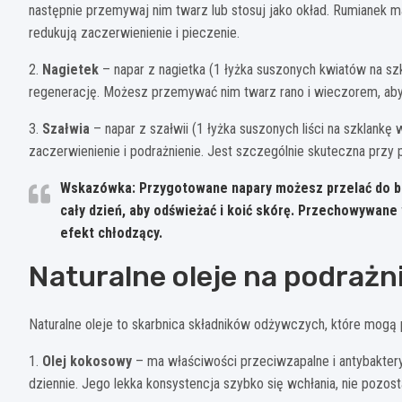
następnie przemywaj nim twarz lub stosuj jako okład. Rumianek m
redukują zaczerwienienie i pieczenie.
2.
Nagietek
– napar z nagietka (1 łyżka suszonych kwiatów na szk
regenerację. Możesz przemywać nim twarz rano i wieczorem, aby 
3.
Szałwia
– napar z szałwii (1 łyżka suszonych liści na szklankę
zaczerwienienie i podrażnienie. Jest szczególnie skuteczna prz
Wskazówka: Przygotowane napary możesz przelać do but
cały dzień, aby odświeżać i koić skórę. Przechowywane
efekt chłodzący.
Naturalne oleje na podrażn
Naturalne oleje to skarbnica składników odżywczych, które mogą 
1.
Olej kokosowy
– ma właściwości przeciwzapalne i antybaktery
dziennie. Jego lekka konsystencja szybko się wchłania, nie pozost