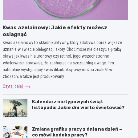
Kwas azelainowy: Jakie efekty możesz
osiągnąć
Kwas azelainowy to składnik aktywny, który zdobywa coraz większe
uznanie w świecie pielęgnacji skóry. Choć może nie cieszyć się taką
sławą jak kwas hialuronowy czy retinol, jego wszechstronne
właściwości sprawiają, że zasługuje na szczególną uwagę. Ten
naturalnie występujący kwas dikarboksylowy można znaleźć w
zbożach, a także jest produkowany…
Czytaj dalej
Kalendarz nietypowych świąt
listopada: Jakie dni warto świętować?
Zmiana grafiku pracy z dnia na dzień –
co mówi kodeks pracy?