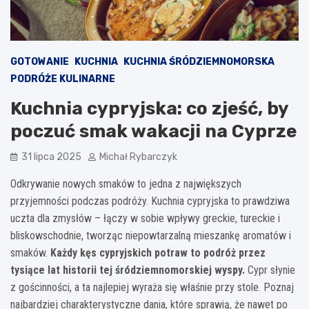
GOTOWANIE
KUCHNIA
KUCHNIA ŚRÓDZIEMNOMORSKA
PODRÓŻE KULINARNE
Kuchnia cypryjska: co zjeść, by
poczuć smak wakacji na Cyprze
31 lipca 2025
Michał Rybarczyk
Odkrywanie nowych smaków to jedna z największych
przyjemności podczas podróży. Kuchnia cypryjska to prawdziwa
uczta dla zmysłów – łączy w sobie wpływy greckie, tureckie i
bliskowschodnie, tworząc niepowtarzalną mieszankę aromatów i
smaków.
Każdy kęs cypryjskich potraw to podróż przez
tysiące lat historii tej śródziemnomorskiej wyspy.
Cypr słynie
z gościnności, a ta najlepiej wyraża się właśnie przy stole. Poznaj
najbardziej charakterystyczne dania, które sprawią, że nawet po