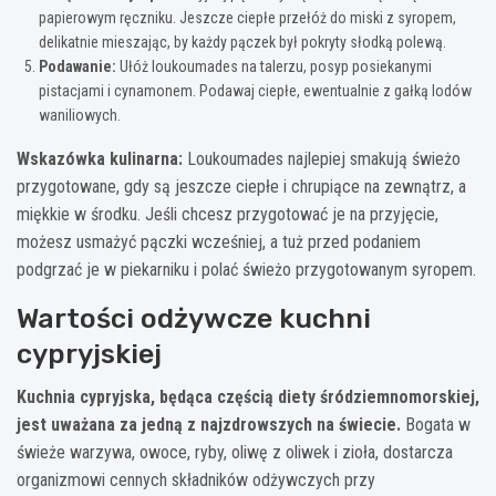
papierowym ręczniku. Jeszcze ciepłe przełóż do miski z syropem,
delikatnie mieszając, by każdy pączek był pokryty słodką polewą.
Podawanie:
Ułóż loukoumades na talerzu, posyp posiekanymi
pistacjami i cynamonem. Podawaj ciepłe, ewentualnie z gałką lodów
waniliowych.
Wskazówka kulinarna:
Loukoumades najlepiej smakują świeżo
przygotowane, gdy są jeszcze ciepłe i chrupiące na zewnątrz, a
miękkie w środku. Jeśli chcesz przygotować je na przyjęcie,
możesz usmażyć pączki wcześniej, a tuż przed podaniem
podgrzać je w piekarniku i polać świeżo przygotowanym syropem.
Wartości odżywcze kuchni
cypryjskiej
Kuchnia cypryjska, będąca częścią diety śródziemnomorskiej,
jest uważana za jedną z najzdrowszych na świecie.
Bogata w
świeże warzywa, owoce, ryby, oliwę z oliwek i zioła, dostarcza
organizmowi cennych składników odżywczych przy