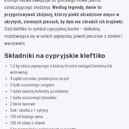
którego nazwa nawiązuje do greckiego słowa „kleftis”
oznaczającego złodzieja.
Według legendy, danie to
przygotowywali zbójnicy, którzy piekli skradzione mięso w
ukrytych, ziemnych piecach, by dym nie zdradził ich kryjówki.
Dziś kleftiko to symbol cypryjskiej kuchni – delikatna,
rozpływająca się w ustach jagnięcina, powoli pieczona z ziołami i
warzywami.
Składniki na cypryjskie kleftiko
1,5 kg udźca jagnięcego z kością (można zastąpić baraniną lub
wołowiną)
4 ząbki czosnku, przekrojone na pół
2 łyżki suszonego oregano
1 łyżka świeżej kolendry, posiekanej
1 łyżka suszonego tymianku
2 liście laurowe
Sok i skórka z 1 cytryny
100 ml białego wina
100 ml oliwy z oliwek