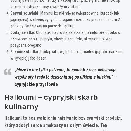
suchej patelni po 2-3 minuty z każdej strony, aż się zrumieni. Skrop
sokiem z cytryny i posyp świeżymi ziołami.
Serwuj souvlaki:
Marynuj kostki mięsa (wieprzowina, kurczak lub
jagnięcina) w oliwie, cytrynie, oregano i czosnku przez minimum 2
godziny. Nadziewaj na patyczki i grilluj.
Dodaj sałatkę:
Choriatiki to prosta sałatka z pomidorów, ogórków,
czerwonej cebuli, papryki, oliwek i sera feta, skropiona oliwą i
posypana oregano.
Zakończ słodko:
Podaj baklawę lub loukoumades (pączki maczane
w syropie) jako deser.
„Meze to nie tylko jedzenie, to sposób życia, celebracja
wspólnoty i radość dzielenia się posiłkiem z bliskimi”
–
cypryjskie przysłowie
Halloumi – cypryjski skarb
kulinarny
Halloumi to bez wątpienia najsłynniejszy cypryjski produkt,
który zdobył serca smakoszy na całym świecie.
Ten