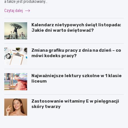
a także jest produkowany…
Czytaj dalej
Kalendarz nietypowych świąt listopada:
Jakie dni warto świętować?
Zmiana grafiku pracy z dnia na dzień – co
mówi kodeks pracy?
Najważniejsze lektury szkolne w 1 klasie
liceum
Zastosowanie witaminy E w pielęgnacji
skóry twarzy
P
P
u
o
z
l