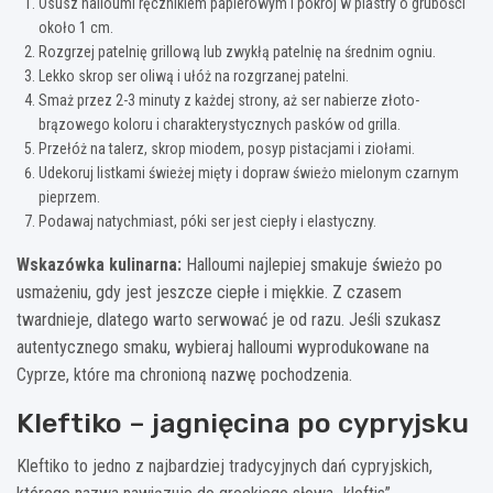
Osusz halloumi ręcznikiem papierowym i pokrój w plastry o grubości
około 1 cm.
Rozgrzej patelnię grillową lub zwykłą patelnię na średnim ogniu.
Lekko skrop ser oliwą i ułóż na rozgrzanej patelni.
Smaż przez 2-3 minuty z każdej strony, aż ser nabierze złoto-
brązowego koloru i charakterystycznych pasków od grilla.
Przełóż na talerz, skrop miodem, posyp pistacjami i ziołami.
Udekoruj listkami świeżej mięty i dopraw świeżo mielonym czarnym
pieprzem.
Podawaj natychmiast, póki ser jest ciepły i elastyczny.
Wskazówka kulinarna:
Halloumi najlepiej smakuje świeżo po
usmażeniu, gdy jest jeszcze ciepłe i miękkie. Z czasem
twardnieje, dlatego warto serwować je od razu. Jeśli szukasz
autentycznego smaku, wybieraj halloumi wyprodukowane na
Cyprze, które ma chronioną nazwę pochodzenia.
Kleftiko – jagnięcina po cypryjsku
Kleftiko to jedno z najbardziej tradycyjnych dań cypryjskich,