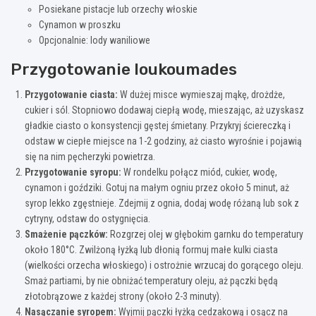
Posiekane pistacje lub orzechy włoskie
Cynamon w proszku
Opcjonalnie: lody waniliowe
Przygotowanie loukoumades
Przygotowanie ciasta:
W dużej misce wymieszaj mąkę, drożdże,
cukier i sól. Stopniowo dodawaj ciepłą wodę, mieszając, aż uzyskasz
gładkie ciasto o konsystencji gęstej śmietany. Przykryj ściereczką i
odstaw w ciepłe miejsce na 1-2 godziny, aż ciasto wyrośnie i pojawią
się na nim pęcherzyki powietrza.
Przygotowanie syropu:
W rondelku połącz miód, cukier, wodę,
cynamon i goździki. Gotuj na małym ogniu przez około 5 minut, aż
syrop lekko zgęstnieje. Zdejmij z ognia, dodaj wodę różaną lub sok z
cytryny, odstaw do ostygnięcia.
Smażenie pączków:
Rozgrzej olej w głębokim garnku do temperatury
około 180°C. Zwilżoną łyżką lub dłonią formuj małe kulki ciasta
(wielkości orzecha włoskiego) i ostrożnie wrzucaj do gorącego oleju.
Smaż partiami, by nie obniżać temperatury oleju, aż pączki będą
złotobrązowe z każdej strony (około 2-3 minuty).
Nasączanie syropem:
Wyjmij pączki łyżką cedzakową i osącz na