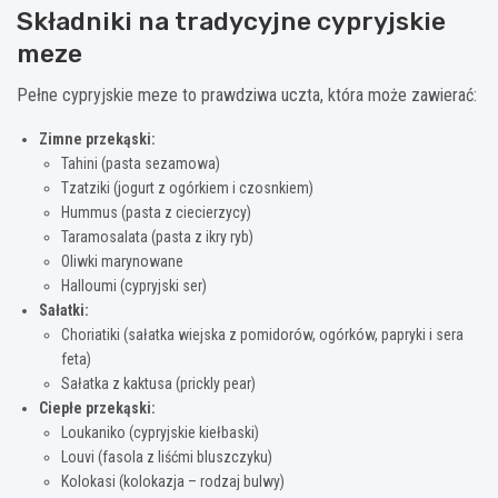
Składniki na tradycyjne cypryjskie
meze
Pełne cypryjskie meze to prawdziwa uczta, która może zawierać:
Zimne przekąski:
Tahini (pasta sezamowa)
Tzatziki (jogurt z ogórkiem i czosnkiem)
Hummus (pasta z ciecierzycy)
Taramosalata (pasta z ikry ryb)
Oliwki marynowane
Halloumi (cypryjski ser)
Sałatki:
Choriatiki (sałatka wiejska z pomidorów, ogórków, papryki i sera
feta)
Sałatka z kaktusa (prickly pear)
Ciepłe przekąski:
Loukaniko (cypryjskie kiełbaski)
Louvi (fasola z liśćmi bluszczyku)
Kolokasi (kolokazja – rodzaj bulwy)