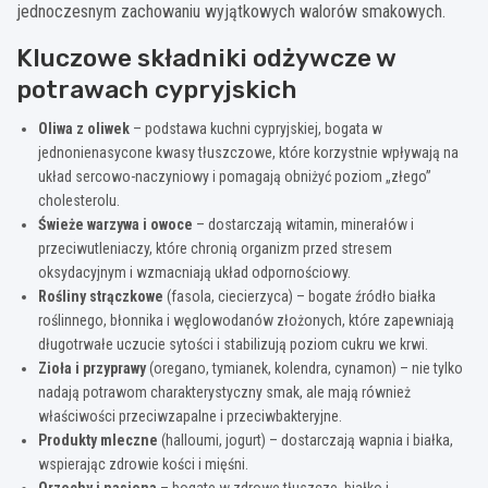
jednoczesnym zachowaniu wyjątkowych walorów smakowych.
Kluczowe składniki odżywcze w
potrawach cypryjskich
Oliwa z oliwek
– podstawa kuchni cypryjskiej, bogata w
jednonienasycone kwasy tłuszczowe, które korzystnie wpływają na
układ sercowo-naczyniowy i pomagają obniżyć poziom „złego”
cholesterolu.
Świeże warzywa i owoce
– dostarczają witamin, minerałów i
przeciwutleniaczy, które chronią organizm przed stresem
oksydacyjnym i wzmacniają układ odpornościowy.
Rośliny strączkowe
(fasola, ciecierzyca) – bogate źródło białka
roślinnego, błonnika i węglowodanów złożonych, które zapewniają
długotrwałe uczucie sytości i stabilizują poziom cukru we krwi.
Zioła i przyprawy
(oregano, tymianek, kolendra, cynamon) – nie tylko
nadają potrawom charakterystyczny smak, ale mają również
właściwości przeciwzapalne i przeciwbakteryjne.
Produkty mleczne
(halloumi, jogurt) – dostarczają wapnia i białka,
wspierając zdrowie kości i mięśni.
Orzechy i nasiona
– bogate w zdrowe tłuszcze, białko i