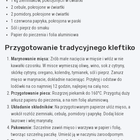
1 kg ziemniaków, pokrojonych w ćwiartki
2 cebule, pokrojone w ćwiartki
2 pomidory, pokrojone w ćwiartki
1 czerwona papryka, pokrojona w paski
Sól i pieprz do smaku
Papier do pieczenia i folia aluminiowa
Przygotowanie tradycyjnego kleftiko
Marynowanie mięsa:
Zrób małe nacięcia w mięsie i włóż w nie
kawałki czosnku. W misce wymieszaj oliwę, wino, sok z cytryny,
skórkę cytryny, oregano, kolendrę, tymianek, sól i pieprz. Zanurz
mięso w marynacie, dokładnie nacierając. Przykryj i odstaw do
lodówki na co najmniej 12 godzin, najlepiej na całą noc.
Przygotowanie pieca:
Rozgrzej piekarnik do 160°C. Przygotuj duży
arkusz papieru do pieczenia, a na nim folię aluminiową.
Układanie składników:
Na przygotowanym papierze ułóż mięso, a
wokół rozłóż ziemniaki, cebulę, pomidory i paprykę. Dodaj liście
laurowe i wlej marynatę.
Pakowanie:
Szczelnie zawiń mięso i warzywa w papier i folię,
tworząc szczelną paczkę. Umieść ją w naczyniu żaroodpornym.