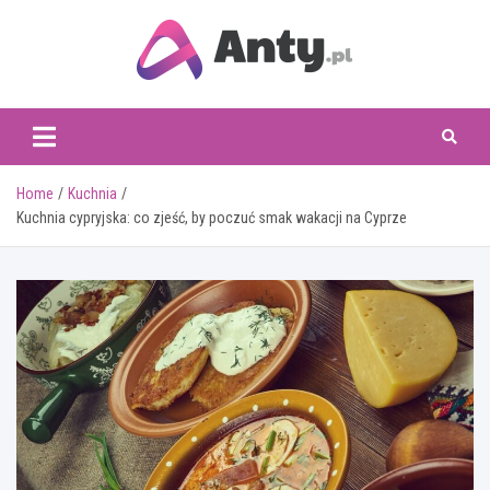
Skip
to
content
www.anty.pl
Home
Kuchnia
Kuchnia cypryjska: co zjeść, by poczuć smak wakacji na Cyprze