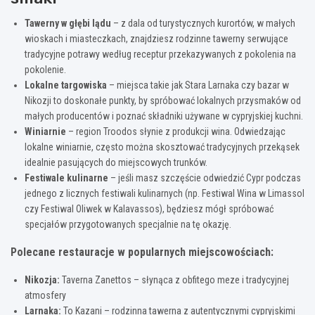
Tawerny w głębi lądu
– z dala od turystycznych kurortów, w małych
wioskach i miasteczkach, znajdziesz rodzinne tawerny serwujące
tradycyjne potrawy według receptur przekazywanych z pokolenia na
pokolenie.
Lokalne targowiska
– miejsca takie jak Stara Larnaka czy bazar w
Nikozji to doskonałe punkty, by spróbować lokalnych przysmaków od
małych producentów i poznać składniki używane w cypryjskiej kuchni.
Winiarnie
– region Troodos słynie z produkcji wina. Odwiedzając
lokalne winiarnie, często można skosztować tradycyjnych przekąsek
idealnie pasujących do miejscowych trunków.
Festiwale kulinarne
– jeśli masz szczęście odwiedzić Cypr podczas
jednego z licznych festiwali kulinarnych (np. Festiwal Wina w Limassol
czy Festiwal Oliwek w Kalavassos), będziesz mógł spróbować
specjałów przygotowanych specjalnie na tę okazję.
Polecane restauracje w popularnych miejscowościach:
Nikozja:
Taverna Zanettos – słynąca z obfitego meze i tradycyjnej
atmosfery
Larnaka:
To Kazani – rodzinna tawerna z autentycznymi cypryjskimi