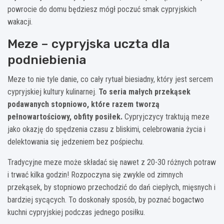
powrocie do domu będziesz mógł poczuć smak cypryjskich
wakacji.
Meze – cypryjska uczta dla
podniebienia
Meze to nie tyle danie, co cały rytuał biesiadny, który jest sercem
cypryjskiej kultury kulinarnej.
To seria małych przekąsek
podawanych stopniowo, które razem tworzą
pełnowartościowy, obfity posiłek.
Cypryjczycy traktują meze
jako okazję do spędzenia czasu z bliskimi, celebrowania życia i
delektowania się jedzeniem bez pośpiechu.
Tradycyjne meze może składać się nawet z 20-30 różnych potraw
i trwać kilka godzin! Rozpoczyna się zwykle od zimnych
przekąsek, by stopniowo przechodzić do dań ciepłych, mięsnych i
bardziej sycących. To doskonały sposób, by poznać bogactwo
kuchni cypryjskiej podczas jednego posiłku.