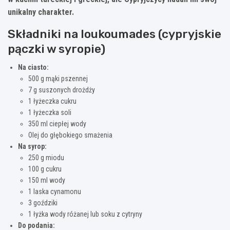
unikalny charakter.
Składniki na loukoumades (cypryjskie
pączki w syropie)
Na ciasto:
500 g mąki pszennej
7 g suszonych drożdży
1 łyżeczka cukru
1 łyżeczka soli
350 ml ciepłej wody
Olej do głębokiego smażenia
Na syrop:
250 g miodu
100 g cukru
150 ml wody
1 laska cynamonu
3 goździki
1 łyżka wody różanej lub soku z cytryny
Do podania: