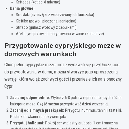
Keftedes (kotleciki mięsne)
Dania główne:
Souvlaki (szaszłyki z wieprzowiny lub kurczaka)
Kleftiko (powoli pieczona jagnięcina)
Stifado (gulasz wołowy z cebulkami)
Afelia (wieprzowina marynowana w winie i kolendrze)
Przygotowanie cypryjskiego meze w
domowych warunkach
Choć pełne cypryjskie meze może wydawać się przytłaczające
do przygotowania w domu, można stworzyć jego uproszczoną
wersję, która wciąż zachwyci gości i przeniesie ich na słoneczny
Cypr:
Zaplanuj odpowiednio:
Wybierz 6-8 potraw reprezentujących różne
kategorie meze. Część można przygotować dzień wcześniej.
Zacznij od zimnych przekąsek:
Przygotuj hummus, tahini i tzatziki.
Podaj z oliwkami i pieczywem pita.
Przygotuj halloumi:
Pokrój ser w plastry grubości 1 cm i smaż na