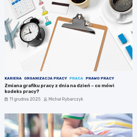
a
r
z
y
s
t
a
j
ą
s
i
ę
p
u
KARIERA
ORGANIZACJA PRACY
PRACA
PRAWO PRACY
z
Zmiana grafiku pracy z dnia na dzień – co mówi
z
kodeks pracy?
l
11 grudnia 2025
Michał Rybarczyk
a
m
i
a
r
t
y