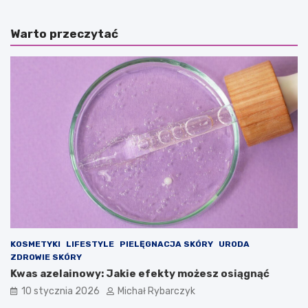
z
e
l
d
Warto przeczytać
e
a
j
n
a
c
k
e
o
–
f
c
o
o
r
r
m
a
a
z
s
b
z
a
t
r
u
d
k
z
i
i
i
e
KOSMETYKI
LIFESTYLE
PIELĘGNACJA SKÓRY
URODA
r
j
ZDROWIE SKÓRY
e
p
Kwas azelainowy: Jakie efekty możesz osiągnąć
l
o
10 stycznia 2026
Michał Rybarczyk
a
p
k
u