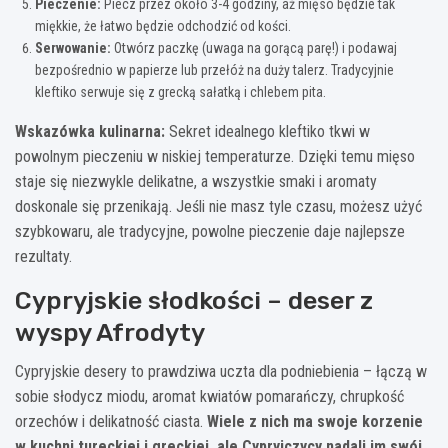
Pieczenie:
Piecz przez około 3-4 godziny, aż mięso będzie tak
miękkie, że łatwo będzie odchodzić od kości.
Serwowanie:
Otwórz paczkę (uwaga na gorącą parę!) i podawaj
bezpośrednio w papierze lub przełóż na duży talerz. Tradycyjnie
kleftiko serwuje się z grecką sałatką i chlebem pita.
Wskazówka kulinarna:
Sekret idealnego kleftiko tkwi w
powolnym pieczeniu w niskiej temperaturze. Dzięki temu mięso
staje się niezwykle delikatne, a wszystkie smaki i aromaty
doskonale się przenikają. Jeśli nie masz tyle czasu, możesz użyć
szybkowaru, ale tradycyjne, powolne pieczenie daje najlepsze
rezultaty.
Cypryjskie słodkości – deser z
wyspy Afrodyty
Cypryjskie desery to prawdziwa uczta dla podniebienia – łączą w
sobie słodycz miodu, aromat kwiatów pomarańczy, chrupkość
orzechów i delikatność ciasta.
Wiele z nich ma swoje korzenie
w kuchni tureckiej i greckiej, ale Cypryjczycy nadali im swój