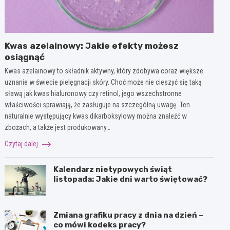
Kwas azelainowy: Jakie efekty możesz
osiągnąć
Kwas azelainowy to składnik aktywny, który zdobywa coraz większe
uznanie w świecie pielęgnacji skóry. Choć może nie cieszyć się taką
sławą jak kwas hialuronowy czy retinol, jego wszechstronne
właściwości sprawiają, że zasługuje na szczególną uwagę. Ten
naturalnie występujący kwas dikarboksylowy można znaleźć w
zbożach, a także jest produkowany…
Czytaj dalej
Kalendarz nietypowych świąt
listopada: Jakie dni warto świętować?
Zmiana grafiku pracy z dnia na dzień –
co mówi kodeks pracy?