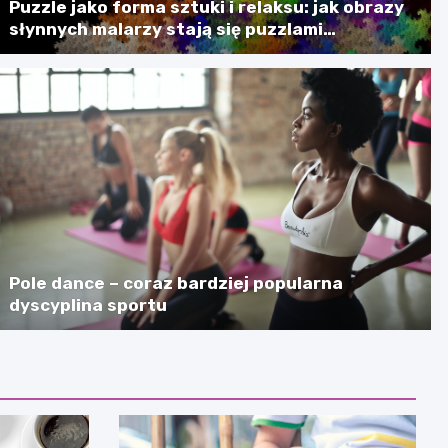
Puzzle jako forma sztuki i relaksu: jak obrazy
słynnych malarzy stają się puzzlami
artystycznymi
Pole dance – coraz bardziej popularna
dyscyplina sportu