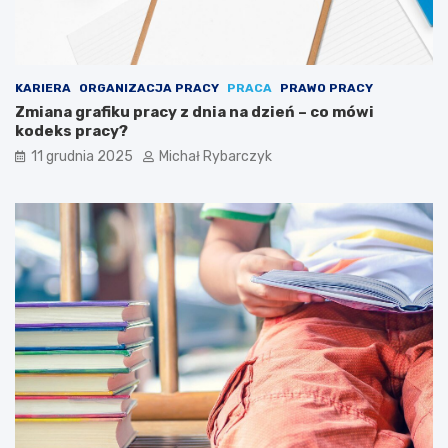
s
i
ę
p
u
KARIERA
ORGANIZACJA PRACY
PRACA
PRAWO PRACY
z
Zmiana grafiku pracy z dnia na dzień – co mówi
z
kodeks pracy?
l
11 grudnia 2025
Michał Rybarczyk
a
m
i
a
r
t
y
s
t
y
c
z
n
y
m
i