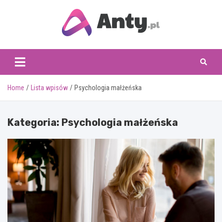
Skip
to
content
www.anty.pl
Home
Lista wpisów
Psychologia małżeńska
Kategoria:
Psychologia małżeńska