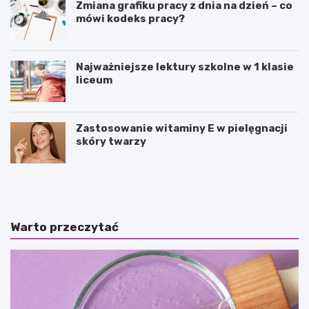
Zmiana grafiku pracy z dnia na dzień – co
mówi kodeks pracy?
Najważniejsze lektury szkolne w 1 klasie
liceum
Zastosowanie witaminy E w pielęgnacji
skóry twarzy
P
P
u
o
z
l
z
e
l
d
Warto przeczytać
e
a
j
n
a
c
k
e
o
–
f
c
o
o