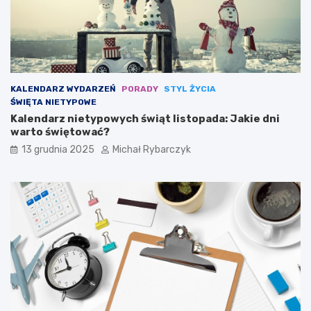
r
c
a
y
z
p
y
l
s
i
ł
n
y
a
KALENDARZ WYDARZEŃ
PORADY
STYL ŻYCIA
n
s
ŚWIĘTA NIETYPOWE
n
p
Kalendarz nietypowych świąt listopada: Jakie dni
y
o
warto świętować?
c
r
h
t
13 grudnia 2025
Michał Rybarczyk
m
u
a
l
a
r
z
y
s
t
a
j
ą