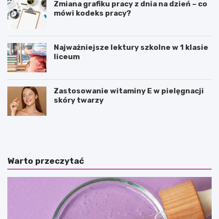
Zmiana grafiku pracy z dnia na dzień – co
mówi kodeks pracy?
Najważniejsze lektury szkolne w 1 klasie
liceum
Zastosowanie witaminy E w pielęgnacji
skóry twarzy
P
P
u
o
z
l
z
e
l
d
Warto przeczytać
e
a
j
n
a
c
k
e
o
–
f
c
o
o