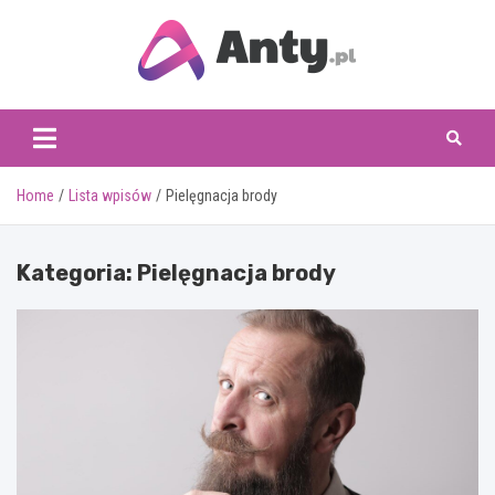
Skip
to
content
www.anty.pl
Home
Lista wpisów
Pielęgnacja brody
Kategoria:
Pielęgnacja brody