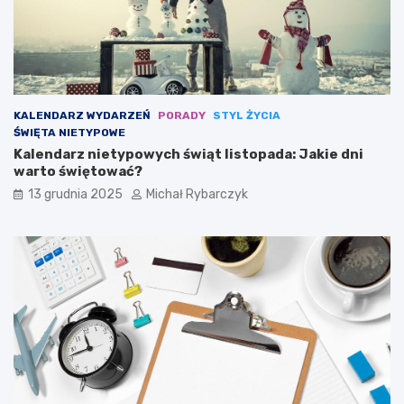
r
c
a
y
z
p
y
l
s
i
ł
n
y
a
KALENDARZ WYDARZEŃ
PORADY
STYL ŻYCIA
n
s
ŚWIĘTA NIETYPOWE
n
p
Kalendarz nietypowych świąt listopada: Jakie dni
y
o
warto świętować?
c
r
h
t
13 grudnia 2025
Michał Rybarczyk
m
u
a
l
a
r
z
y
s
t
a
j
ą