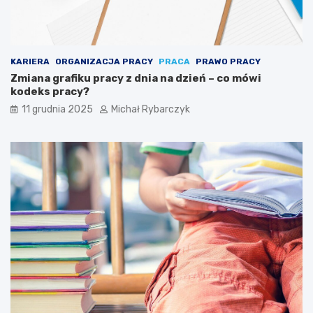
s
i
ę
p
u
KARIERA
ORGANIZACJA PRACY
PRACA
PRAWO PRACY
z
Zmiana grafiku pracy z dnia na dzień – co mówi
z
kodeks pracy?
l
11 grudnia 2025
Michał Rybarczyk
a
m
i
a
r
t
y
s
t
y
c
z
n
y
m
i