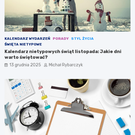
r
c
a
y
z
p
y
l
s
i
ł
n
y
a
KALENDARZ WYDARZEŃ
PORADY
STYL ŻYCIA
n
s
ŚWIĘTA NIETYPOWE
n
p
Kalendarz nietypowych świąt listopada: Jakie dni
y
o
warto świętować?
c
r
h
t
13 grudnia 2025
Michał Rybarczyk
m
u
a
l
a
r
z
y
s
t
a
j
ą