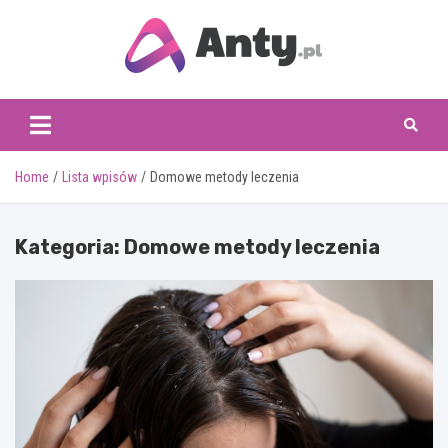
Skip
to
content
www.anty.pl
Home
Lista wpisów
Domowe metody leczenia
Kategoria:
Domowe metody leczenia