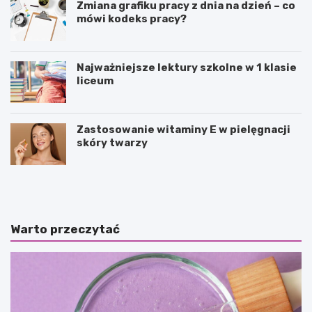
Zmiana grafiku pracy z dnia na dzień – co
mówi kodeks pracy?
Najważniejsze lektury szkolne w 1 klasie
liceum
Zastosowanie witaminy E w pielęgnacji
skóry twarzy
P
P
u
o
z
l
z
e
l
d
Warto przeczytać
e
a
j
n
a
c
k
e
o
–
f
c
o
o