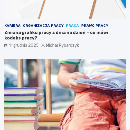
s
i
ę
p
u
KARIERA
ORGANIZACJA PRACY
PRACA
PRAWO PRACY
z
Zmiana grafiku pracy z dnia na dzień – co mówi
z
kodeks pracy?
l
11 grudnia 2025
Michał Rybarczyk
a
m
i
a
r
t
y
s
t
y
c
z
n
y
m
i